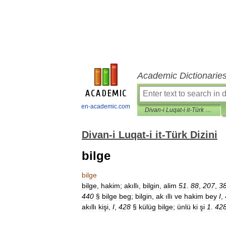
Academic Dictionarie
en-academic.com
Divan-i Luqat-i it-Türk Dizini
Divan-i Luqat-i it-Türk Dizini
bilge
bilge
bilge
,
hakim
;
akıllı
,
bilgin
,
alim
51
.
88
,
207
,
3
440
§
bilge
beg
;
bilgin
,
ak
ıllı
ve
hakim
bey
I
,
akıllı
kişi
,
I
,
428
§
külüg
bilge
;
ünlü
ki
şi
1
.
42