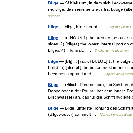
Bilge
— Sf Kielraum, in dem sich Leckwasser 
ne. bilge, das seinerseits aus frz. bouge (ä
sprache
bilge
— bilge; bilge·board; …
English syllables
bilge
— ► NOUN 1) the area on the outer surf
sides. 2) (bilges) the lowest internal portion of
bilges. 4) informal… …
English terms dictionary
bilge
— [bilj] n. [var. of BULGE] 1. the bulge 
hull 3. a) [also pl.] the bottommost interior pa
becomes stagnant and… …
English World dictio
Bilge
— (Bilsch, Pumpensod), bei Schiffen o
Doppelboden der Raum über dem innern Bode
Bilschwasser) an, das für die Schiffshygiene
Bilge
— Bilge, unterste Höhlung des Schiffs
(Bilgewasser) sammelt …
Kleines Konversations