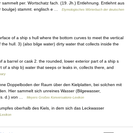
sammelt per. Wortschatz fach. (19. Jh.) Entlehnung. Entlehnt aus
lter boulge) stammt. englisch e …
Etymologisches Wörterbuch der deutschen
ace of a ship s hull where the bottom curves to meet the vertical
 the hull. 3) (also bilge water) dirty water that collects inside the
of a barrel or cask 2. the rounded, lower exterior part of a ship s
rt of a ship b) water that seeps or leaks in, collects there, and
nary
hne Doppelboden der Raum über den Kielplatten, bei solchen mit
n. Hier sammelt sich unreines Wasser (Bilgewasser,
 (s. d.) von …
Meyers Großes Konversations-Lexikon
rumpfes oberhalb des Kiels, in dem sich das Leckwasser
-Lexikon