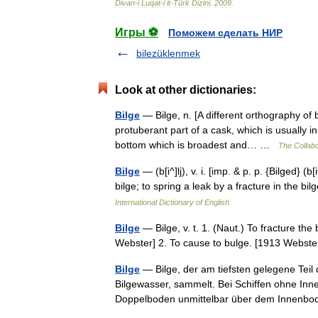
Divan
-
i
Luqat
-
i
it
-
Türk
Dizini
.
2009
.
Игры ⚽
Поможем сделать НИР
bilezüklenmek
Look at other dictionaries:
Bilge
— Bilge, n. [A different orthography of b
protuberant part of a cask, which is usually in
bottom which is broadest and… …
The Collabo
Bilge
— (b[i^]lj), v. i. [imp. & p. p. {Bilged} (b[
bilge; to spring a leak by a fracture in the 
International Dictionary of English
Bilge
— Bilge, v. t. 1. (Naut.) To fracture the 
Webster] 2. To cause to bulge. [1913 Webs
Bilge
— Bilge, der am tiefsten gelegene Teil
Bilgewasser, sammelt. Bei Schiffen ohne Inne
Doppelboden unmittelbar über dem Innen