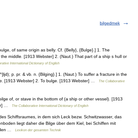
bilgedmek
ulge, of same origin as belly. Cf. {Belly}, {Bulge}.] 1. The
 the middle. [1913 Webster] 2. (Naut.) That part of a ship s hull or
rative International Dictionary of English
i^]ljd); p. pr. & vb. n. {Bilging}.] 1. (Naut.) To suffer a fracture in the
bilge. [1913 Webster] 2. To bulge. [1913 Webster] …
The Collaborative
bilge of, or stave in the bottom of (a ship or other vessel). [1913
ter] …
The Collaborative International Dictionary of English
 des Schiffsraumes, in dem sich Leck bezw. Schwitzwasser, das
nboden liegt daher die Bilge über dem Kiel, bei Schiffen mit
boden …
Lexikon der gesamten Technik