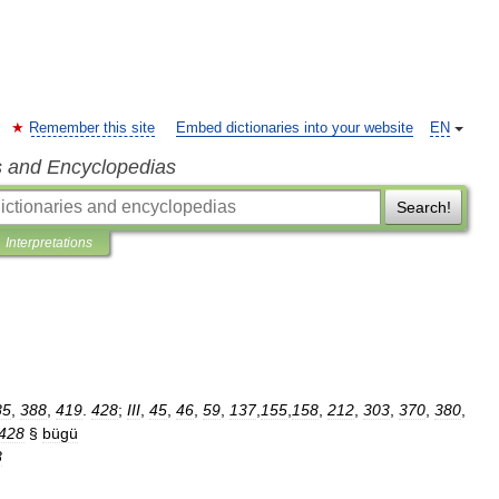
Remember this site
Embed dictionaries into your website
EN
s and Encyclopedias
Search!
Interpretations
85
,
388
,
419
.
428
;
III
,
45
,
46
,
59
,
137
,
155
,
158
,
212
,
303
,
370
,
380
,
428
§
bügü
8